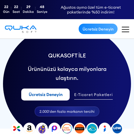
22
22
29
47
Ağustos ayına özel tüm e-ticaret
Gün
Saat
Dakika
Saniye
paketlerinde %50 indirim!
Ücretsiz Deneyin
QUKASOFT İLE
Ürününüzü kolayca milyonlara
ulaştırın.
Ücretsiz Deneyin
E-Ticaret Paketleri
2.000'den fazla markanın tercihi