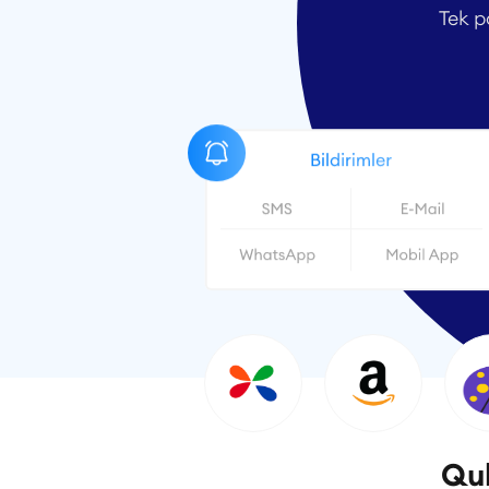
Tek p
Quk