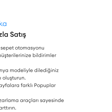
uka
la Satış
ş sepet otomasyonu
şterilerinize bildirimler
ya modeliyle dilediğiniz
oluşturun.
sayfalara farklı Popuplar
zarlama araçları sayesinde
arttırın.