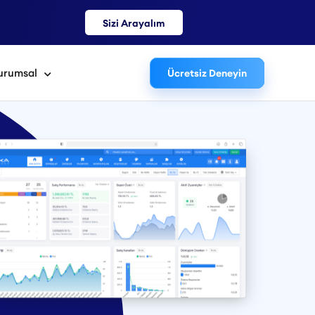
Sizi Arayalım
urumsal
Ücretsiz Deneyin