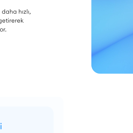
 daha hızlı,
getirerek
or.