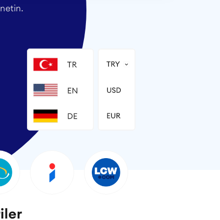
netin.
iler