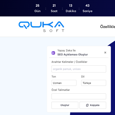
25
21
13
42
Gün
Saat
Dakika
Saniye
Özellikl