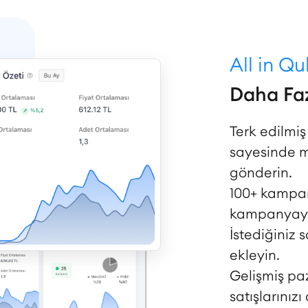
All in Q
Daha Faz
Terk edilmi
sayesinde mü
gönderin.
100+ kampan
kampanyayı 
İstediğiniz 
ekleyin.
Gelişmiş pa
satışlarınızı 