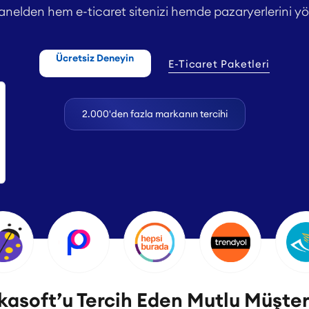
anelden hem e-ticaret sitenizi hemde pazaryerlerini yö
Ücretsiz Deneyin
E-Ticaret Paketleri
2.000'den fazla markanın tercihi
asoft’u Tercih Eden Mutlu Müşter