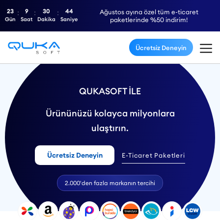
23
9
30
43
Ağustos ayına özel tüm e-ticaret
Gün
Saat
Dakika
Saniye
paketlerinde %50 indirim!
Ücretsiz Deneyin
QUKASOFT İLE
Ürününüzü kolayca milyonlara
ulaştırın.
Ücretsiz Deneyin
E-Ticaret Paketleri
2.000'den fazla markanın tercihi