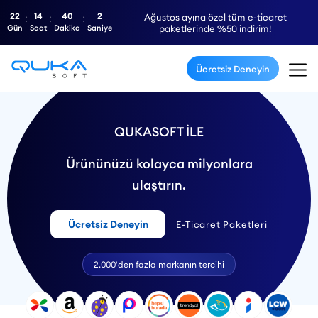
22
14
40
1
Ağustos ayına özel tüm e-ticaret
Gün
Saat
Dakika
Saniye
paketlerinde %50 indirim!
Ücretsiz Deneyin
QUKASOFT İLE
Ürününüzü kolayca milyonlara
ulaştırın.
Ücretsiz Deneyin
E-Ticaret Paketleri
2.000'den fazla markanın tercihi