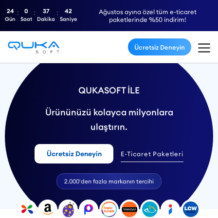
24
0
37
41
Ağustos ayına özel tüm e-ticaret
Gün
Saat
Dakika
Saniye
paketlerinde %50 indirim!
Ücretsiz Deneyin
QUKASOFT İLE
Ürününüzü kolayca milyonlara
ulaştırın.
Ücretsiz Deneyin
E-Ticaret Paketleri
2.000'den fazla markanın tercihi