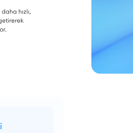
 daha hızlı,
getirerek
or.