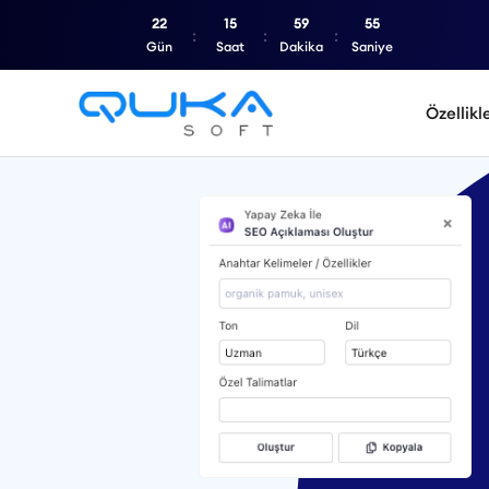
22
15
59
53
Gün
Saat
Dakika
Saniye
Özellikl