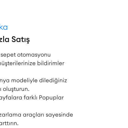
uka
la Satış
ş sepet otomasyonu
şterilerinize bildirimler
ya modeliyle dilediğiniz
oluşturun.
sayfalara farklı Popuplar
zarlama araçları sayesinde
arttırın.