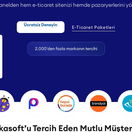
anelden hem e-ticaret sitenizi hemde pazaryerlerini yö
Ücretsiz Deneyin
E-Ticaret Paketleri
2.000'den fazla markanın tercihi
asoft’u Tercih Eden Mutlu Müşter