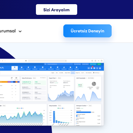
Sizi Arayalım
urumsal
Ücretsiz Deneyin