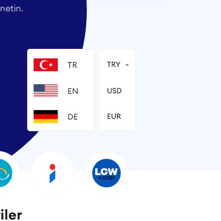
netin.
iler