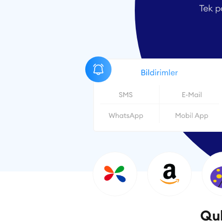
Tek p
Quk