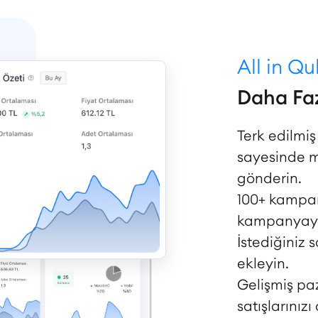
All in Q
Daha Faz
Terk edilmi
sayesinde mü
gönderin.
100+ kampan
kampanyayı 
İstediğiniz 
ekleyin.
Gelişmiş pa
satışlarınızı 