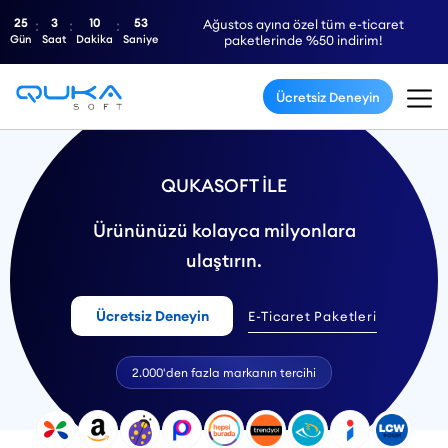
25
3
10
52
Ağustos ayına özel tüm e-ticaret
Gün
Saat
Dakika
Saniye
paketlerinde %50 indirim!
Ücretsiz Deneyin
QUKASOFT İLE
Ürününüzü kolayca milyonlara
ulaştırın.
Ücretsiz Deneyin
E-Ticaret Paketleri
2.000'den fazla markanın tercihi