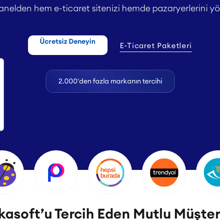
anelden hem e-ticaret sitenizi hemde pazaryerlerini yö
Ücretsiz Deneyin
E-Ticaret Paketleri
2.000'den fazla markanın tercihi
asoft’u Tercih Eden Mutlu Müşter