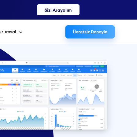
Sizi Arayalım
urumsal
Ücretsiz Deneyin