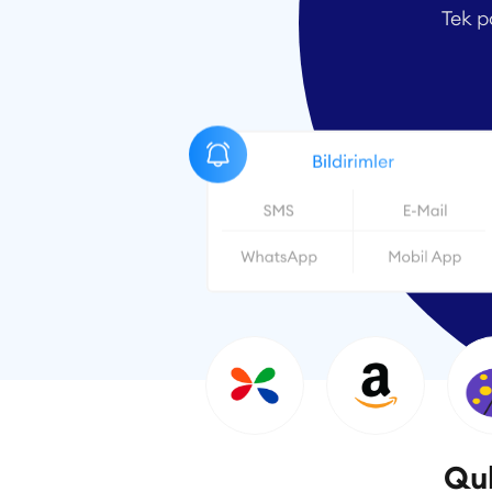
Tek p
Quk