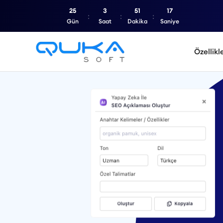
25
3
51
15
Gün
Saat
Dakika
Saniye
Özellikl