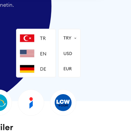
netin.
iler