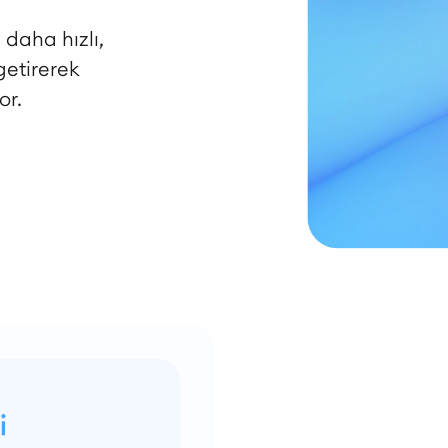
 daha hızlı,
getirerek
or.