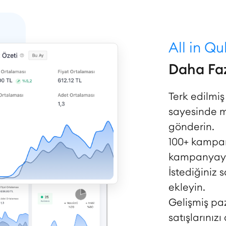
All in Q
Daha Faz
Terk edilmi
sayesinde mü
gönderin.
100+ kampan
kampanyayı 
İstediğiniz 
ekleyin.
Gelişmiş pa
satışlarınızı 