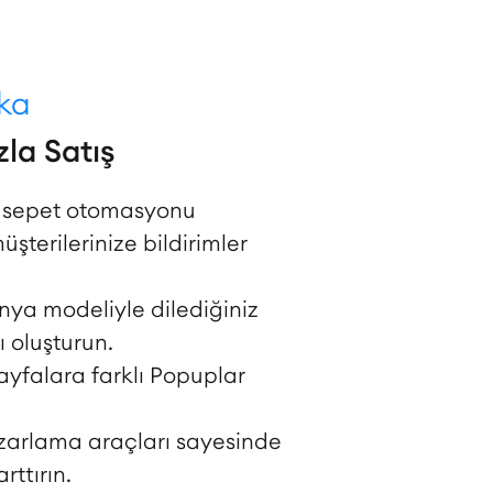
uka
la Satış
ş sepet otomasyonu
şterilerinize bildirimler
ya modeliyle dilediğiniz
oluşturun.
sayfalara farklı Popuplar
zarlama araçları sayesinde
arttırın.