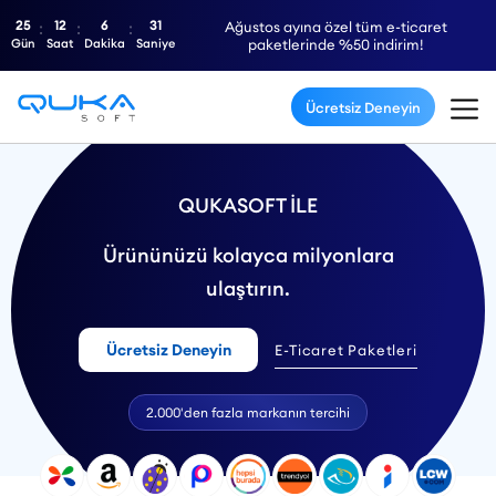
25
12
6
30
Ağustos ayına özel tüm e-ticaret
Gün
Saat
Dakika
Saniye
paketlerinde %50 indirim!
Ücretsiz Deneyin
QUKASOFT İLE
Ürününüzü kolayca milyonlara
ulaştırın.
Ücretsiz Deneyin
E-Ticaret Paketleri
2.000'den fazla markanın tercihi