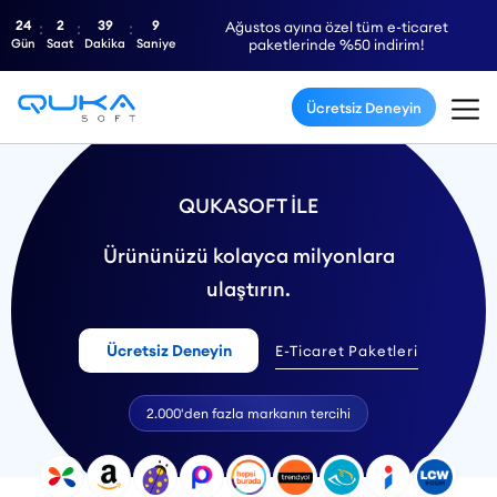
24
2
39
8
Ağustos ayına özel tüm e-ticaret
Gün
Saat
Dakika
Saniye
paketlerinde %50 indirim!
Ücretsiz Deneyin
QUKASOFT İLE
Ürününüzü kolayca milyonlara
ulaştırın.
Ücretsiz Deneyin
E-Ticaret Paketleri
2.000'den fazla markanın tercihi