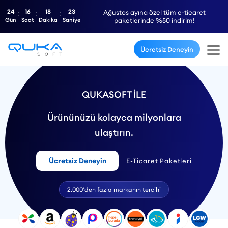
24
16
18
22
Ağustos ayına özel tüm e-ticaret
Gün
Saat
Dakika
Saniye
paketlerinde %50 indirim!
Ücretsiz Deneyin
QUKASOFT İLE
Ürününüzü kolayca milyonlara
ulaştırın.
Ücretsiz Deneyin
E-Ticaret Paketleri
2.000'den fazla markanın tercihi