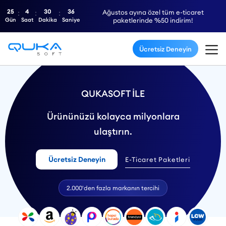
25
4
30
34
Ağustos ayına özel tüm e-ticaret
Gün
Saat
Dakika
Saniye
paketlerinde %50 indirim!
Ücretsiz Deneyin
QUKASOFT İLE
Ürününüzü kolayca milyonlara
ulaştırın.
Ücretsiz Deneyin
E-Ticaret Paketleri
2.000'den fazla markanın tercihi