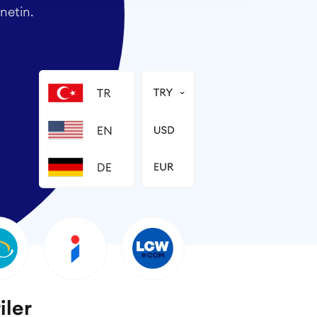
netin.
iler