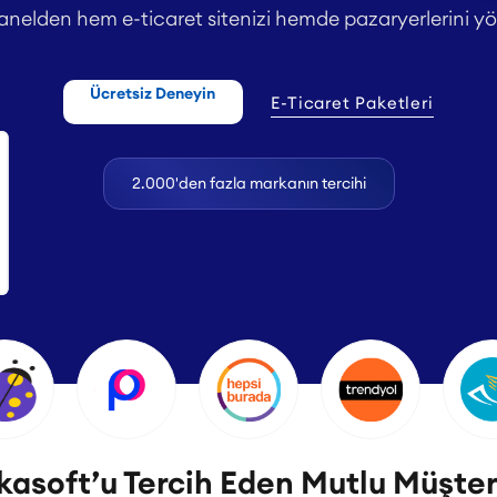
anelden hem e-ticaret sitenizi hemde pazaryerlerini yö
Ücretsiz Deneyin
E-Ticaret Paketleri
2.000'den fazla markanın tercihi
asoft’u Tercih Eden Mutlu Müşter