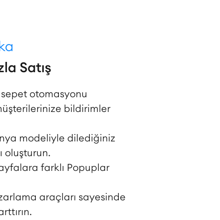
uka
la Satış
ş sepet otomasyonu
şterilerinize bildirimler
ya modeliyle dilediğiniz
oluşturun.
sayfalara farklı Popuplar
zarlama araçları sayesinde
arttırın.