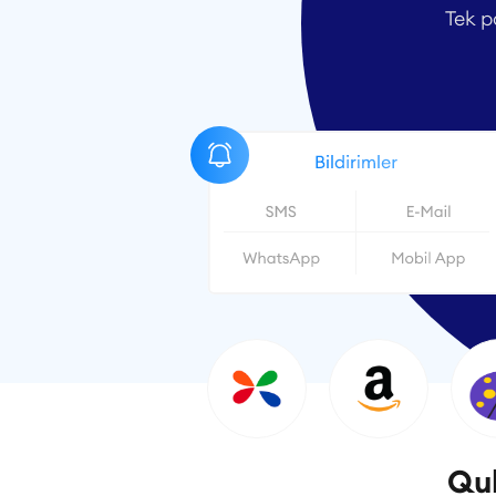
Tek p
Quk