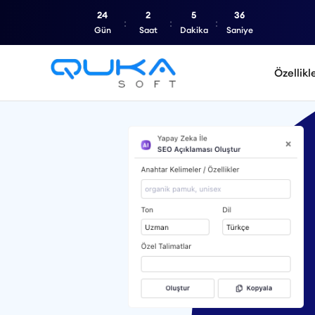
24
2
5
34
Gün
Saat
Dakika
Saniye
Özellikl