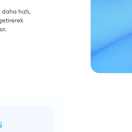
 daha hızlı,
getirerek
or.