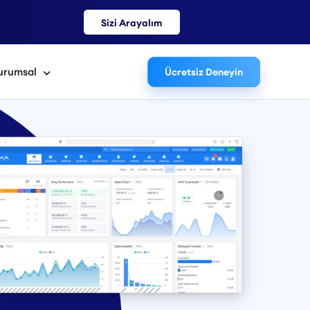
Sizi Arayalım
urumsal
Ücretsiz Deneyin