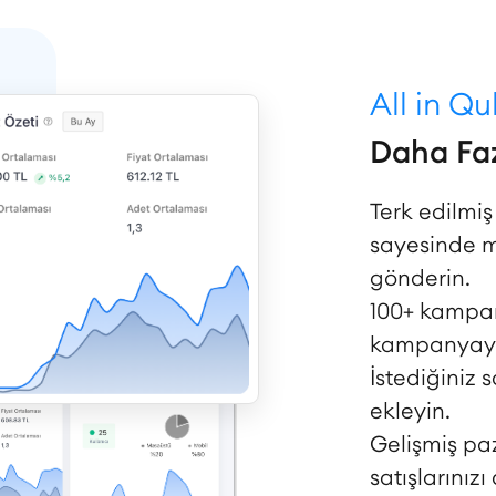
All in Q
Daha Faz
Terk edilmi
sayesinde mü
gönderin.
100+ kampan
kampanyayı 
İstediğiniz 
ekleyin.
Gelişmiş pa
satışlarınızı 