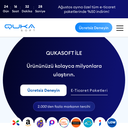
24
16
32
27
Ağustos ayına özel tüm e-ticaret
Gün
Saat
Dakika
Saniye
paketlerinde %50 indirim!
Ücretsiz Deneyin
QUKASOFT İLE
Ürününüzü kolayca milyonlara
ulaştırın.
Ücretsiz Deneyin
E-Ticaret Paketleri
2.000'den fazla markanın tercihi