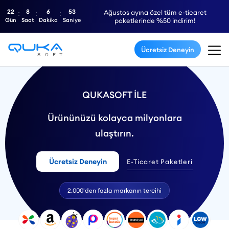
22
8
6
52
Ağustos ayına özel tüm e-ticaret
Gün
Saat
Dakika
Saniye
paketlerinde %50 indirim!
Ücretsiz Deneyin
QUKASOFT İLE
Ürününüzü kolayca milyonlara
ulaştırın.
Ücretsiz Deneyin
E-Ticaret Paketleri
2.000'den fazla markanın tercihi