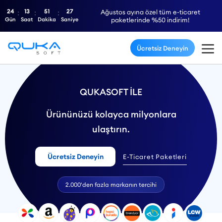
24
13
51
26
Ağustos ayına özel tüm e-ticaret
Gün
Saat
Dakika
Saniye
paketlerinde %50 indirim!
Ücretsiz Deneyin
QUKASOFT İLE
Ürününüzü kolayca milyonlara
ulaştırın.
Ücretsiz Deneyin
E-Ticaret Paketleri
2.000'den fazla markanın tercihi