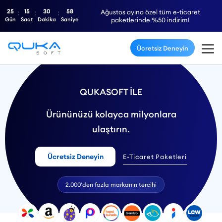
25
15
30
57
Ağustos ayına özel tüm e-ticaret
Gün
Saat
Dakika
Saniye
paketlerinde %50 indirim!
Ücretsiz Deneyin
QUKASOFT İLE
Ürününüzü kolayca milyonlara
ulaştırın.
Ücretsiz Deneyin
E-Ticaret Paketleri
2.000'den fazla markanın tercihi